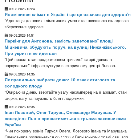
09.08.2026 15:24
Як змінився клімат в Україні і що це означає для здоров'я
"Адаптація до нових кліматичних умов стає важливою складовою
збереження здоров'я.
09.08.2026 14:51
Паркінг для Антонова, замість заветованої площі
Міцкевича, збудують поруч, на вулиці Нижанківського.
Про укриття не йдеться
"Цей проєкт став продовженням тривалої історії довкола
паркувальної інфраструктури в історичному центрі Львова.
09.08.2026 14:35
Як правильно вибрати диню: 10 ознак стиглого та
солодкого плоду
"Обираючи диню, звертайте увагу насамперед на її аромат, стан
шкірки, вагу та пружність біля плодоніжки.
09.08.2026 13:35
Іван Лозовий, Олег Тирусь, Олександр Марущак. У
понеділок Львів прощатиметься з трьома захисниками
України
"Чин похорону воїнів Тируся Олега, Лозового Івана та Марущака
Олександра розпочнеться об 11:00 у Гарнізонному храмі свв. апп.