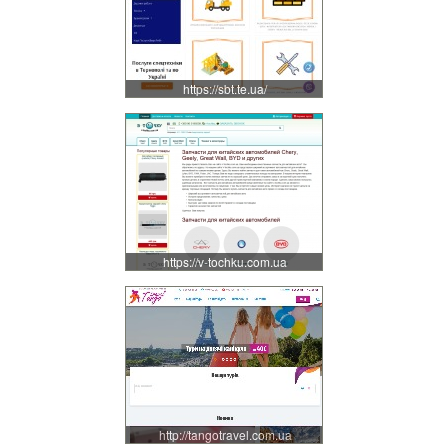
https://sbt.te.ua/
https://v-tochku.com.ua
http://tangotravel.com.ua