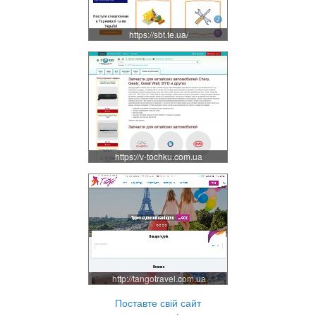
https://sbt.te.ua/
https://v-tochku.com.ua
http://tangotravel.com.ua
Поставте свій сайт