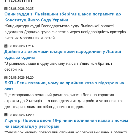
08.08.2026 20:35
Один суддя зі Львівщини зберігає шанси потрапити до
Конституційного Суду України
"Кандидатуру судді Господарського суду Львівської області
відхилила Дорадча група експертів через невідповідність критерію
високих моральних якостей.
08.08.2026 17:14
Двійнята з окремими плацентами народилися у Львові
одна за одним
"З різницею лише в одну хвилину на світ з'явилися братик і
сестричка
08.08.2026 16:20
ЛКП «Лев» пояснив, чому не прийняв кота з підозрою на
сказ
"Це створювало реальний ризик закриття «Лев» на карантин
строком до 2 місяців — з наслідками як для роботи установи, так і
для тварин, яким потрібна допомога щодня.
08.08.2026 14:29
У центрі Львова вночі 18-річний волинянин напав з ножем
на закарпатця у ресторані
"Унаслідок нападу потерпілий отримав колото-різану рану в області