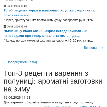
06.08.2026 16:03
Топ-3 рецепти курки в паніровці: хрустка скоринка та
соковите м'ясо
"Перед приготуванням промокніть курку паперовим рушником
06.08.2026 15:08
Львівщину після спеки накриє негода: синоптики
попередили про град, шквали та сильні дощі
"Під час негоди можливі шквали швидкістю 15–20 м/с та град.
Всі новини »
« Повернутися назад
Топ-3 рецепти варення з
полуниці: ароматні заготовки
на зиму
16.06.2026 11:31
Для варення обирайте невеликі та щільні ягоди полуниці.
Повний текст новини на www.032.ua »