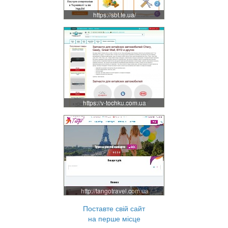
https://sbt.te.ua/
https://v-tochku.com.ua
http://tangotravel.com.ua
Поставте свій сайт
на перше місце