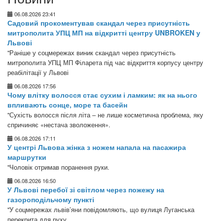
06.08.2026 23:41
Садовий прокоментував скандал через присутність
митрополита УПЦ МП на відкритті центру UNBROKEN у
Львові
"Раніше у соцмережах виник скандал через присутність
митрополита УПЦ МП Філарета під час відкриття корпусу центру
реабілітації у Львові
06.08.2026 17:56
Чому влітку волосся стає сухим і ламким: як на нього
впливають сонце, море та басейн
"Сухість волосся після літа – не лише косметична проблема, яку
спричиняє «нестача зволоження».
06.08.2026 17:11
У центрі Львова жінка з ножем напала на пасажира
маршрутки
"Чоловік отримав поранення руки.
06.08.2026 16:50
У Львові перебої зі світлом через пожежу на
газороподільчому пункті
"У соцмережах львів’яни повідомляють, що вулиця Луганська
перекрита для руху.