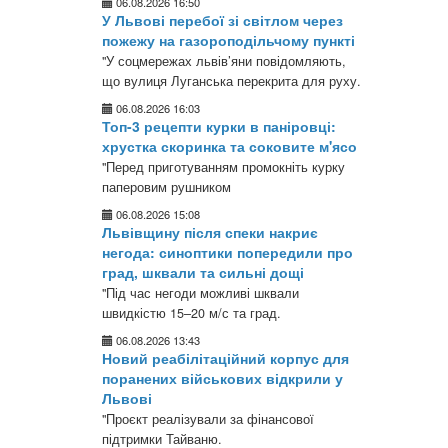
06.08.2026 16:50
У Львові перебої зі світлом через
пожежу на газороподільчому пункті
"У соцмережах львів’яни повідомляють,
що вулиця Луганська перекрита для руху.
06.08.2026 16:03
Топ-3 рецепти курки в паніровці:
хрустка скоринка та соковите м'ясо
"Перед приготуванням промокніть курку
паперовим рушником
06.08.2026 15:08
Львівщину після спеки накриє
негода: синоптики попередили про
град, шквали та сильні дощі
"Під час негоди можливі шквали
швидкістю 15–20 м/с та град.
06.08.2026 13:43
Новий реабілітаційний корпус для
поранених військових відкрили у
Львові
"Проєкт реалізували за фінансової
підтримки Тайваню.