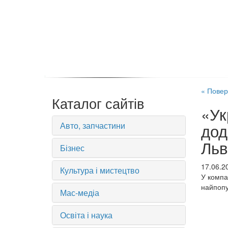
« Повер
Каталог сайтів
«Ук
Авто, запчастини
дод
Льв
Бізнес
17.06.2
Культура і мистецтво
У компа
найпопу
Мас-медіа
Освіта і наука