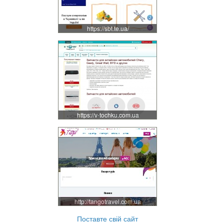
https://sbt.te.ua/
https://v-tochku.com.ua
http://tangotravel.com.ua
Поставте свій сайт