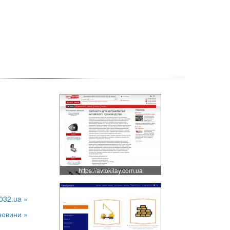
https://avtokitay.com.ua
032.ua »
новини »