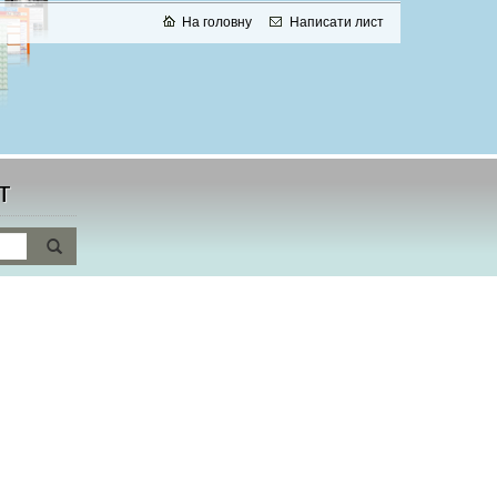
На головну
Написати лист
т