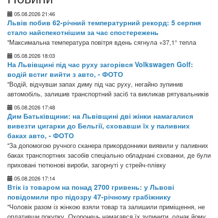
05.08.2026 21:46
Львів побив 62-річний температурний рекорд: 5 серпня
стало найспекотнішим за час спостережень
"Максимальна температура повітря вдень сягнула +37,1° тепла
05.08.2026 18:03
На Львівщині під час руху загорівся Volkswagen Golf:
водій встиг вийти з авто, - ФОТО
"Водій, відчувши запах диму під час руху, негайно зупинив
автомобіль, залишив транспортний засіб та викликав рятувальників
05.08.2026 17:48
Дим Батьківщини: на Львівщині дві жінки намагалися
вивезти цигарки до Бельгії, сховавши їх у паливних
баках авто, - ФОТО
"За допомогою ручного сканера прикордонники виявили у паливних
баках транспортних засобів спеціально обладнані схованки, де були
приховані тютюнові вироби, загорнуті у стрейч-плівку
05.08.2026 17:14
Втік із товаром на понад 2700 гривень: у Львові
повідомили про підозру 47-річному грабіжнику
"Чоловік разом із жінкою взяли товар та залишили приміщення, не
оплативши покупку. Охоронець намагався їх зупинити, однак йому