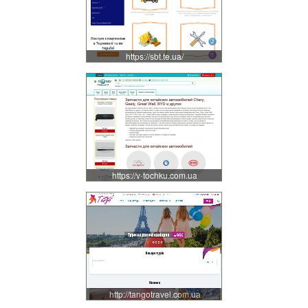
https://sbt.te.ua/
https://v-tochku.com.ua
http://tangotravel.com.ua