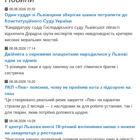
08.08.2026 20:35
Один суддя зі Львівщини зберігає шанси потрапити до
Конституційного Суду України
"Кандидатуру судді Господарського суду Львівської області
відхилила Дорадча група експертів через невідповідність критерію
високих моральних якостей.
08.08.2026 17:14
Двійнята з окремими плацентами народилися у Львові
одна за одним
"З різницею лише в одну хвилину на світ з'явилися братик і
сестричка
08.08.2026 16:20
ЛКП «Лев» пояснив, чому не прийняв кота з підозрою на
сказ
"Це створювало реальний ризик закриття «Лев» на карантин
строком до 2 місяців — з наслідками як для роботи установи, так і
для тварин, яким потрібна допомога щодня.
08.08.2026 14:29
У центрі Львова вночі 18-річний волинянин напав з ножем
на закарпатця у ресторані
"Унаслідок нападу потерпілий отримав колото-різану рану в області