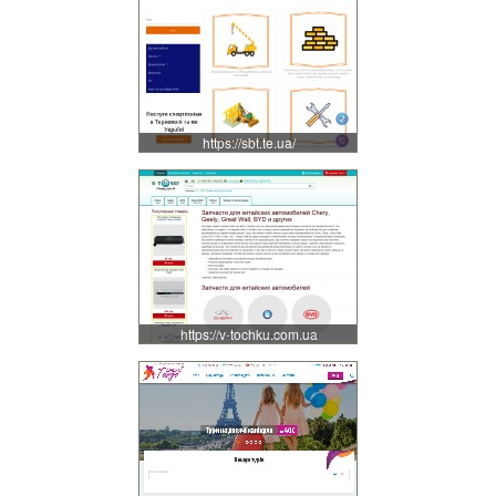
https://sbt.te.ua/
https://v-tochku.com.ua