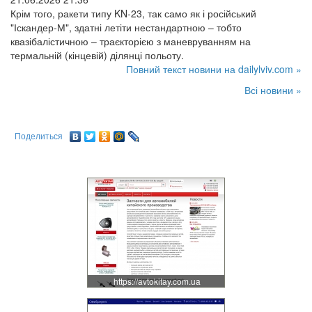
Крім того, ракети типу KN-23, так само як і російський
"Іскандер-М", здатні летіти нестандартною – тобто
квазібалістичною – траєкторією з маневруванням на
термальній (кінцевій) ділянці польоту.
Повний текст новини на dailylviv.com »
Всі новини »
Поделиться
https://avtokitay.com.ua