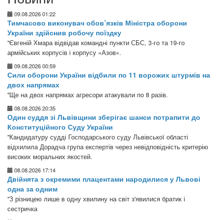
09.08.2026 01:22
Тимчасово виконувач обов’язків Міністра оборони
України здійснив робочу поїздку
"Євгеній Хмара відвідав командні пункти СБС, 3-го та 19-го
армійських корпусів і корпусу «Азов».
09.08.2026 00:59
Сили оборони України відбили по 11 ворожих штурмів на
двох напрямах
"Ще на двох напрямах агресори атакували по 8 разів.
08.08.2026 20:35
Один суддя зі Львівщини зберігає шанси потрапити до
Конституційного Суду України
"Кандидатуру судді Господарського суду Львівської області
відхилила Дорадча група експертів через невідповідність критерію
високих моральних якостей.
08.08.2026 17:14
Двійнята з окремими плацентами народилися у Львові
одна за одним
"З різницею лише в одну хвилину на світ з'явилися братик і
сестричка