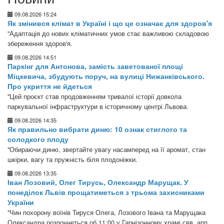
09.08.2026 15:24
Як змінився клімат в Україні і що це означає для здоров'я
"Адаптація до нових кліматичних умов стає важливою складовою
збереження здоров'я.
09.08.2026 14:51
Паркінг для Антонова, замість заветованої площі
Міцкевича, збудують поруч, на вулиці Нижанківського.
Про укриття не йдеться
"Цей проєкт став продовженням тривалої історії довкола
паркувальної інфраструктури в історичному центрі Львова.
09.08.2026 14:35
Як правильно вибрати диню: 10 ознак стиглого та
солодкого плоду
"Обираючи диню, звертайте увагу насамперед на її аромат, стан
шкірки, вагу та пружність біля плодоніжки.
09.08.2026 13:35
Іван Лозовий, Олег Тирусь, Олександр Марущак. У
понеділок Львів прощатиметься з трьома захисниками
України
"Чин похорону воїнів Тируся Олега, Лозового Івана та Марущака
Олександра розпочнеться об 11:00 у Гарнізонному храмі свв. апп.