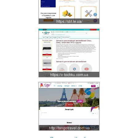
https://sbt.te.ua/
https://v-tochku.com.ua
http://tangotravel.com.ua