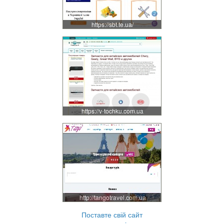
https://sbt.te.ua/
https://v-tochku.com.ua
http://tangotravel.com.ua
Поставте свій сайт