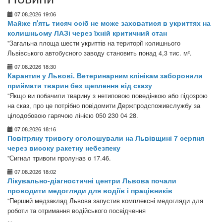
07.08.2026 19:06
Майже п'ять тисяч осіб не може заховатися в укриттях на
колишньому ЛАЗі через їхній критичний стан
"Загальна площа шести укриттів на території колишнього
Львівського автобусного заводу становить понад 4,3 тис. м².
07.08.2026 18:30
Карантин у Львові. Ветеринарним клінікам заборонили
приймати тварин без щеплення від сказу
"Якщо ви побачили тварину з нетиповою поведінкою або підозрою
на сказ, про це потрібно повідомити Держпродспоживслужбу за
цілодобовою гарячою лінією 050 230 04 28.
07.08.2026 18:16
Повітряну тривогу оголошували на Львівщині 7 серпня
через високу ракетну небезпеку
"Сигнал тривоги пролунав о 17.46.
07.08.2026 18:02
Лікувально-діагностичні центри Львова почали
проводити медогляди для водіїв і працівників
"Перший медзаклад Львова запустив комплексні медогляди для
роботи та отримання водійського посвідчення