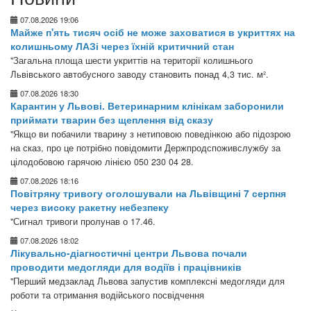
07.08.2026 19:06
Майже п'ять тисяч осіб не може заховатися в укриттях на
колишньому ЛАЗі через їхній критичний стан
"Загальна площа шести укриттів на території колишнього
Львівського автобусного заводу становить понад 4,3 тис. м².
07.08.2026 18:30
Карантин у Львові. Ветеринарним клінікам заборонили
приймати тварин без щеплення від сказу
"Якщо ви побачили тварину з нетиповою поведінкою або підозрою
на сказ, про це потрібно повідомити Держпродспоживслужбу за
цілодобовою гарячою лінією 050 230 04 28.
07.08.2026 18:16
Повітряну тривогу оголошували на Львівщині 7 серпня
через високу ракетну небезпеку
"Сигнал тривоги пролунав о 17.46.
07.08.2026 18:02
Лікувально-діагностичні центри Львова почали
проводити медогляди для водіїв і працівників
"Перший медзаклад Львова запустив комплексні медогляди для
роботи та отримання водійського посвідчення