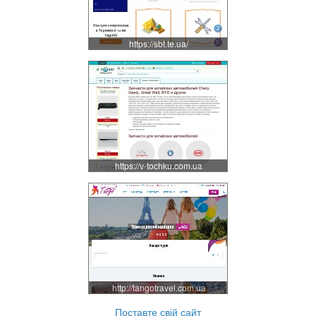
https://sbt.te.ua/
https://v-tochku.com.ua
http://tangotravel.com.ua
Поставте свій сайт