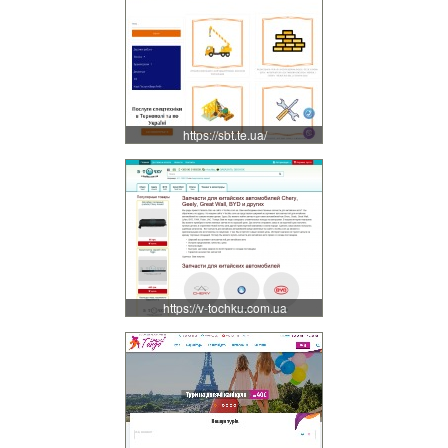
https://sbt.te.ua/
https://v-tochku.com.ua