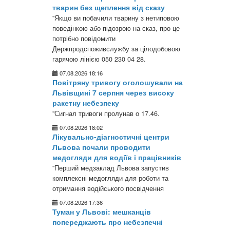
тварин без щеплення від сказу
"Якщо ви побачили тварину з нетиповою
поведінкою або підозрою на сказ, про це
потрібно повідомити
Держпродспоживслужбу за цілодобовою
гарячою лінією 050 230 04 28.
07.08.2026 18:16
Повітряну тривогу оголошували на
Львівщині 7 серпня через високу
ракетну небезпеку
"Сигнал тривоги пролунав о 17.46.
07.08.2026 18:02
Лікувально-діагностичні центри
Львова почали проводити
медогляди для водіїв і працівників
"Перший медзаклад Львова запустив
комплексні медогляди для роботи та
отримання водійського посвідчення
07.08.2026 17:36
Туман у Львові: мешканців
попереджають про небезпечні