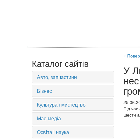
« Повер
Каталог сайтів
У Л
Авто, запчастини
нес
гро
Бізнес
25.06.2
Культура і мистецтво
Під час
шести а
Мас-медіа
Освіта і наука