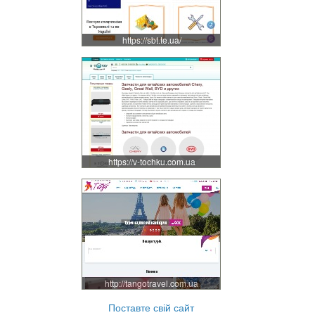
https://sbt.te.ua/
https://v-tochku.com.ua
http://tangotravel.com.ua
Поставте свій сайт