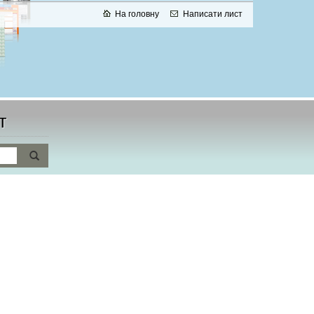
На головну
Написати лист
т