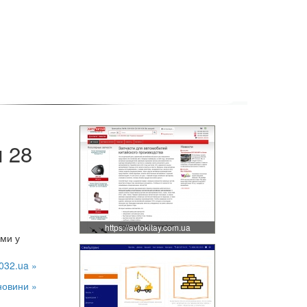
и 28
https://avtokitay.com.ua
еми у
032.ua »
новини »