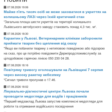
07.08.2026 19:06
Майже п'ять тисяч осіб не може заховатися в укриттях на
колишньому ЛАЗі через їхній критичний стан
"Загальна площа шести укриттів на території колишнього
Львівського автобусного заводу становить понад 4,3 тис. м².
07.08.2026 18:30
Карантин у Львові. Ветеринарним клінікам заборонили
приймати тварин без щеплення від сказу
"Якщо ви побачили тварину з нетиповою поведінкою або підозрою
на сказ, про це потрібно повідомити Держпродспоживслужбу за
цілодобовою гарячою лінією 050 230 04 28.
07.08.2026 18:16
Повітряну тривогу оголошували на Львівщині 7 серпня
через високу ракетну небезпеку
"Сигнал тривоги пролунав о 17.46.
07.08.2026 18:02
Лікувально-діагностичні центри Львова почали
проводити медогляди для водіїв і працівників
"Перший медзаклад Львова запустив комплексні медогляди для
роботи та отримання водійського посвідчення