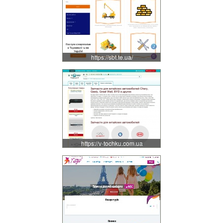
https://sbt.te.ua/
https://v-tochku.com.ua