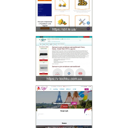
https://sbt.te.ua/
https://v-tochku.com.ua
http://tangotravel.com.ua