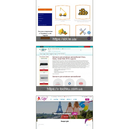
https://sbt.te.ua/
https://v-tochku.com.ua