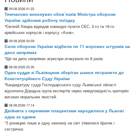
09.08.2026 01:22
Тимчасово виконувач обов’язків Міністра оборони
України здійснив робочу поїздку
"Євгеній Хмара відвідав командні пункти СБС, 3-го та 19-го
армійських корпусів і корпусу «Азов».
09.08.2026 00:59
Сили оборони України відбили по 11 ворожих штурмів на
двох напрямах
"Ще на двох напрямах агресори атакували по 8 разів.
08.08.2026 20:35
Один суддя зі Львівщини зберігає шанси потрапити до
Конституційного Суду України
"Кандидатуру судді Господарського суду Львівської області
відхилила Дорадча група експертів через невідповідність критерію
високих моральних якостей.
08.08.2026 17:14
Двійнята з окремими плацентами народилися у Львові
одна за одним
"З різницею лише в одну хвилину на світ з'явилися братик і
сестричка