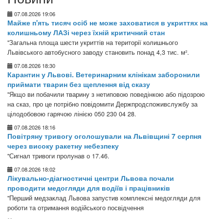
07.08.2026 19:06
Майже п'ять тисяч осіб не може заховатися в укриттях на
колишньому ЛАЗі через їхній критичний стан
"Загальна площа шести укриттів на території колишнього
Львівського автобусного заводу становить понад 4,3 тис. м².
07.08.2026 18:30
Карантин у Львові. Ветеринарним клінікам заборонили
приймати тварин без щеплення від сказу
"Якщо ви побачили тварину з нетиповою поведінкою або підозрою
на сказ, про це потрібно повідомити Держпродспоживслужбу за
цілодобовою гарячою лінією 050 230 04 28.
07.08.2026 18:16
Повітряну тривогу оголошували на Львівщині 7 серпня
через високу ракетну небезпеку
"Сигнал тривоги пролунав о 17.46.
07.08.2026 18:02
Лікувально-діагностичні центри Львова почали
проводити медогляди для водіїв і працівників
"Перший медзаклад Львова запустив комплексні медогляди для
роботи та отримання водійського посвідчення