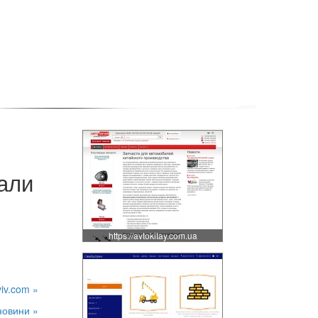
али
https://avtokitay.com.ua
viv.com »
новини »