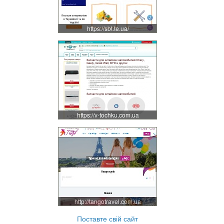
https://sbt.te.ua/
https://v-tochku.com.ua
http://tangotravel.com.ua
Поставте свій сайт