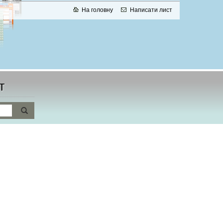
На головну
Написати лист
т