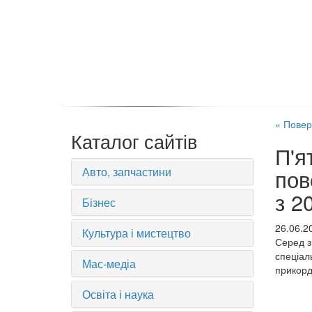
« Повер
Каталог сайтів
П'я
Авто, запчастини
пов
з 2
Бізнес
26.06.2
Культура і мистецтво
Серед з
спеціал
Мас-медіа
прикорд
Освіта і наука