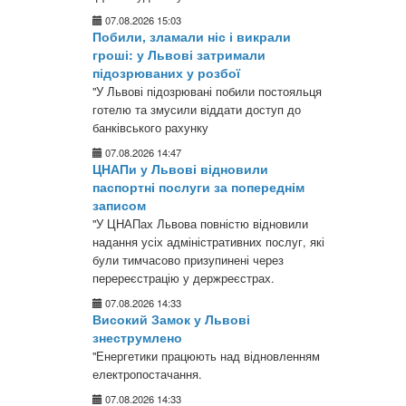
07.08.2026 15:03
Побили, зламали ніс і викрали
гроші: у Львові затримали
підозрюваних у розбої
"У Львові підозрювані побили постояльця
готелю та змусили віддати доступ до
банківського рахунку
07.08.2026 14:47
ЦНАПи у Львові відновили
паспортні послуги за попереднім
записом
"У ЦНАПах Львова повністю відновили
надання усіх адміністративних послуг, які
були тимчасово призупинені через
перереєстрацію у держреєстрах.
07.08.2026 14:33
Високий Замок у Львові
знеструмлено
"Енергетики працюють над відновленням
електропостачання.
07.08.2026 14:33