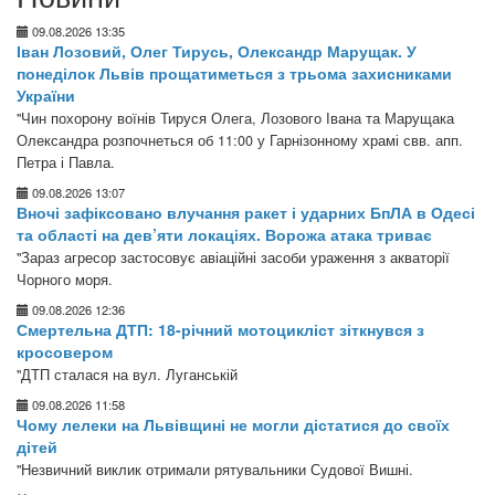
09.08.2026 13:35
Іван Лозовий, Олег Тирусь, Олександр Марущак. У
понеділок Львів прощатиметься з трьома захисниками
України
"Чин похорону воїнів Тируся Олега, Лозового Івана та Марущака
Олександра розпочнеться об 11:00 у Гарнізонному храмі свв. апп.
Петра і Павла.
09.08.2026 13:07
Вночі зафіксовано влучання ракет і ударних БпЛА в Одесі
та області на дев’яти локаціях. Ворожа атака триває
"Зараз агресор застосовує авіаційні засоби ураження з акваторії
Чорного моря.
09.08.2026 12:36
Смертельна ДТП: 18-річний мотоцикліст зіткнувся з
кросовером
"ДТП сталася на вул. Луганській
09.08.2026 11:58
Чому лелеки на Львівщині не могли дістатися до своїх
дітей
"Незвичний виклик отримали рятувальники Судової Вишні.