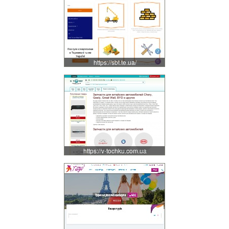
https://sbt.te.ua/
https://v-tochku.com.ua