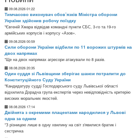
09.08.2026 01:22
Тимчасово виконувач обов’язків Міністра оборони
України здійснив робочу поїздку
"Євгеній Хмара відвідав командні пункти СБС, 3-го та 19-го
армійських корпусів і корпусу «Азов».
09.08.2026 00:59
Сили оборони України відбили по 11 ворожих штурмів на
двох напрямах
"Ще на двох напрямах агресори атакували по 8 разів.
08.08.2026 20:35
Один суддя зі Львівщини зберігає шанси потрапити до
Конституційного Суду України
"Кандидатуру судді Господарського суду Львівської області
відхилила Дорадча група експертів через невідповідність критерію
високих моральних якостей.
08.08.2026 17:14
Двійнята з окремими плацентами народилися у Львові
одна за одним
"З різницею лише в одну хвилину на світ з'явилися братик і
сестричка