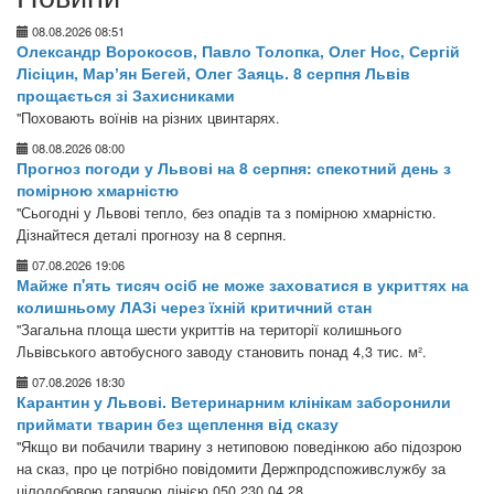
08.08.2026 08:51
Олександр Ворокосов, Павло Толопка, Олег Нос, Сергій
Лісіцин, Марʼян Бегей, Олег Заяць. 8 серпня Львів
прощається зі Захисниками
"Поховають воїнів на різних цвинтарях.
08.08.2026 08:00
Прогноз погоди у Львові на 8 серпня: спекотний день з
помірною хмарністю
"Сьогодні у Львові тепло, без опадів та з помірною хмарністю.
Дізнайтеся деталі прогнозу на 8 серпня.
07.08.2026 19:06
Майже п'ять тисяч осіб не може заховатися в укриттях на
колишньому ЛАЗі через їхній критичний стан
"Загальна площа шести укриттів на території колишнього
Львівського автобусного заводу становить понад 4,3 тис. м².
07.08.2026 18:30
Карантин у Львові. Ветеринарним клінікам заборонили
приймати тварин без щеплення від сказу
"Якщо ви побачили тварину з нетиповою поведінкою або підозрою
на сказ, про це потрібно повідомити Держпродспоживслужбу за
цілодобовою гарячою лінією 050 230 04 28.