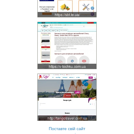
https://sbt.te.ua/
https://v-tochku.com.ua
http://tangotravel.com.ua
Поставте свій сайт