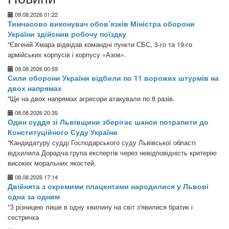
09.08.2026 01:22
Тимчасово виконувач обов’язків Міністра оборони
України здійснив робочу поїздку
"Євгеній Хмара відвідав командні пункти СБС, 3-го та 19-го
армійських корпусів і корпусу «Азов».
09.08.2026 00:59
Сили оборони України відбили по 11 ворожих штурмів на
двох напрямах
"Ще на двох напрямах агресори атакували по 8 разів.
08.08.2026 20:35
Один суддя зі Львівщини зберігає шанси потрапити до
Конституційного Суду України
"Кандидатуру судді Господарського суду Львівської області
відхилила Дорадча група експертів через невідповідність критерію
високих моральних якостей.
08.08.2026 17:14
Двійнята з окремими плацентами народилися у Львові
одна за одним
"З різницею лише в одну хвилину на світ з'явилися братик і
сестричка