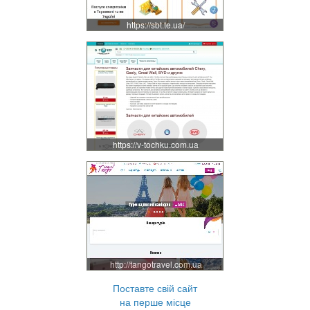
https://sbt.te.ua/
https://v-tochku.com.ua
http://tangotravel.com.ua
Поставте свій сайт
на перше місце