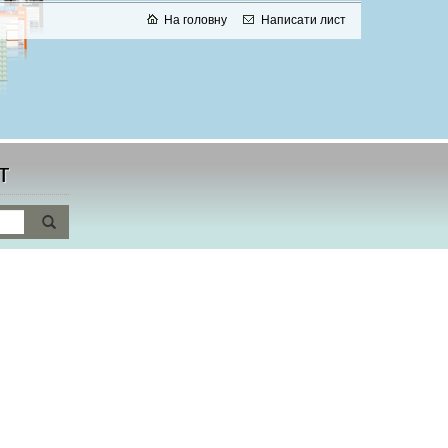
На головну
Написати лист
т