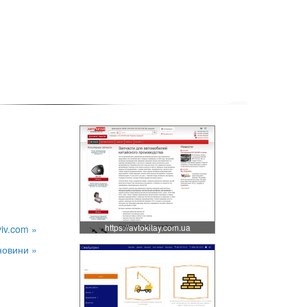
https://avtokitay.com.ua
viv.com »
новини »