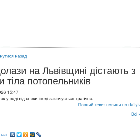
нутися назад
олази на Львівщині дістають з
и тіла потопельників
026 15:47
к у воді від спеки іноді закінчується трагічно.
Повний текст новини на dailyl
Всі 
ться