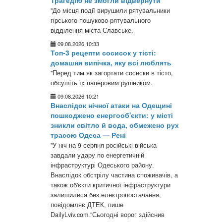
Трагедію не змогли відвернути
"До місця події вирушили рятувальники
гірського пошуково-рятувального
відділення міста Славське.
09.08.2026 10:33
Топ-3 рецепти сосисок у тісті:
домашня випічка, яку всі люблять
"Перед тим як загортати сосиски в тісто,
обсушіть їх паперовим рушником.
09.08.2026 10:21
Внаслідок нічної атаки на Одещині
пошкоджено енергооб'єкти: у місті
зникли світло й вода, обмежено рух
трасою Одеса — Рені
"У ніч на 9 серпня російські війська
завдали удару по енергетичній
інфраструктурі Одеського району.
Внаслідок обстрілу частина споживачів, а
також об'єкти критичної інфраструктури
залишилися без електропостачання,
повідомляє ДТЕК, пише
DailyLviv.com."Сьогодні ворог здійснив