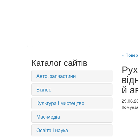
« Повер
Каталог сайтів
Рух
Авто, запчастини
від
й а
Бізнес
29.06.2
Культура і мистецтво
Комунал
Мас-медіа
Освіта і наука