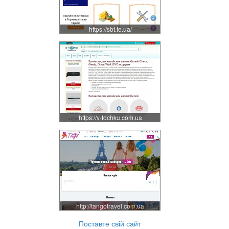
https://sbt.te.ua/
https://v-tochku.com.ua
http://tangotravel.com.ua
Поставте свій сайт