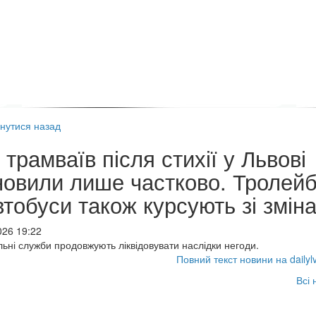
нутися назад
 трамваїв після стихії у Львові
новили лише частково. Тролей
втобуси також курсують зі змін
026 19:22
ьні служби продовжують ліквідовувати наслідки негоди.
Повний текст новини на dailyl
Всі 