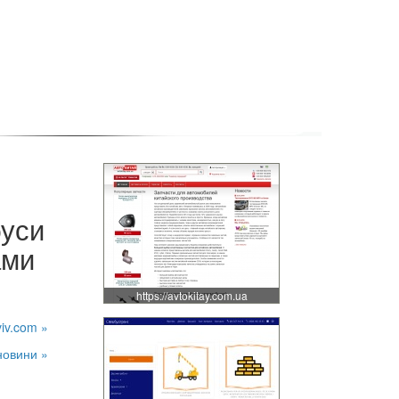
буси
ами
https://avtokitay.com.ua
viv.com »
новини »