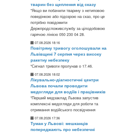
тварин без щеплення від сказу
"Якщо ви побачили тварину з нетиповою
поведінкою або підозрою на сказ, про це
потрібно повідомити
Держпродспоживслужбу за цілодобовою
гарячою лінією 050 230 04 28.
07.08.2026 18:16
Повітряну тривогу оголошували на
Львівщині 7 серпня через високу
ракетну небезпеку
"Сигнал тривоги пролунав о 17.46.
07.08.2026 18:02
Лікувально-діагностичні центри
Львова почали проводити
медогляди для водіїв і працівників
"Перший медзаклад Львова запустив
комплексні медогляди для роботи та
отримання водійського посвідчення
07.08.2026 17:36
Туман у Львові: мешканців
попереджають про небезпечні