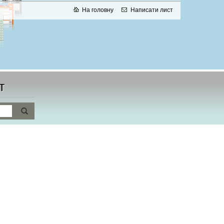
На головну
Написати лист
т