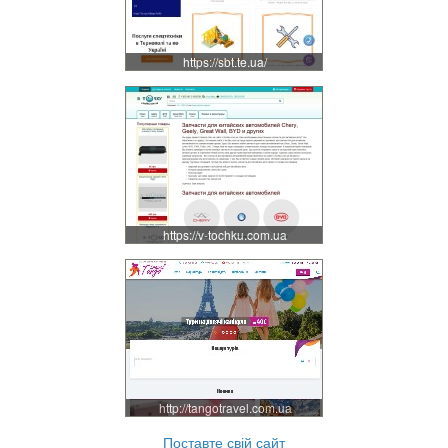
https://sbt.te.ua/
https://v-tochku.com.ua
http://tangotravel.com.ua
Поставте свій сайт