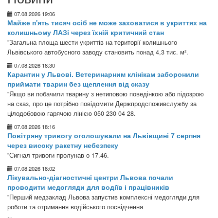
07.08.2026 19:06
Майже п'ять тисяч осіб не може заховатися в укриттях на
колишньому ЛАЗі через їхній критичний стан
"Загальна площа шести укриттів на території колишнього
Львівського автобусного заводу становить понад 4,3 тис. м².
07.08.2026 18:30
Карантин у Львові. Ветеринарним клінікам заборонили
приймати тварин без щеплення від сказу
"Якщо ви побачили тварину з нетиповою поведінкою або підозрою
на сказ, про це потрібно повідомити Держпродспоживслужбу за
цілодобовою гарячою лінією 050 230 04 28.
07.08.2026 18:16
Повітряну тривогу оголошували на Львівщині 7 серпня
через високу ракетну небезпеку
"Сигнал тривоги пролунав о 17.46.
07.08.2026 18:02
Лікувально-діагностичні центри Львова почали
проводити медогляди для водіїв і працівників
"Перший медзаклад Львова запустив комплексні медогляди для
роботи та отримання водійського посвідчення