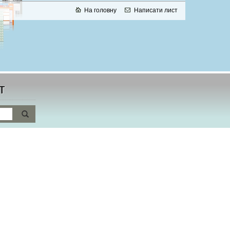
На головну
Написати лист
т