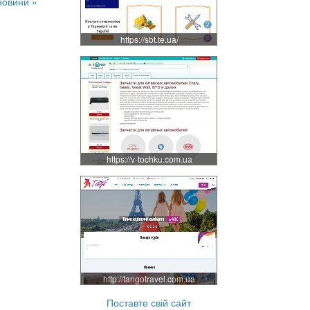
новини »
https://sbt.te.ua/
https://v-tochku.com.ua
http://tangotravel.com.ua
Поставте свій сайт