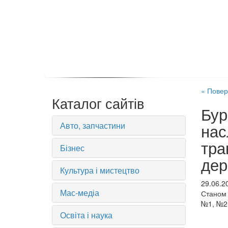
« Повер
Каталог сайтів
Бур
Авто, запчастини
нас
тра
Бізнес
дер
Культура і мистецтво
29.06.2
Мас-медіа
Станом 
№1, №2 
Освіта і наука