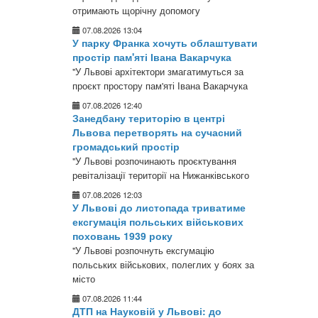
отримають щорічну допомогу
07.08.2026 13:04
У парку Франка хочуть облаштувати
простір пам'яті Івана Вакарчука
"У Львові архітектори змагатимуться за
проєкт простору пам'яті Івана Вакарчука
07.08.2026 12:40
Занедбану територію в центрі
Львова перетворять на сучасний
громадський простір
"У Львові розпочинають проєктування
ревіталізації території на Нижанківського
07.08.2026 12:03
У Львові до листопада триватиме
ексгумація польських військових
поховань 1939 року
"У Львові розпочнуть ексгумацію
польських військових, полеглих у боях за
місто
07.08.2026 11:44
ДТП на Науковій у Львові: до