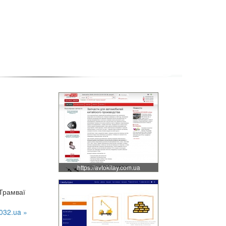
https://avtokitay.com.ua
 Трамваї
032.ua »