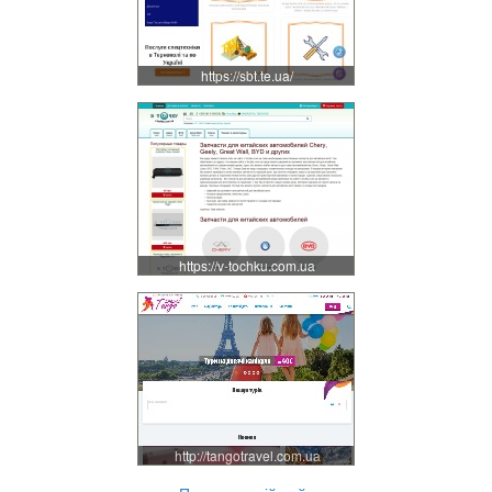
https://sbt.te.ua/
https://v-tochku.com.ua
http://tangotravel.com.ua