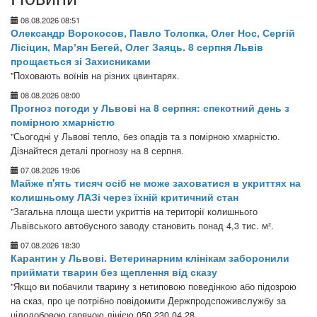
08.08.2026 08:51
Олександр Ворокосов, Павло Толопка, Олег Нос, Сергій
Лісіцин, Марʼян Бегей, Олег Заяць. 8 серпня Львів
прощається зі Захисниками
"Поховають воїнів на різних цвинтарях.
08.08.2026 08:00
Прогноз погоди у Львові на 8 серпня: спекотний день з
помірною хмарністю
"Сьогодні у Львові тепло, без опадів та з помірною хмарністю.
Дізнайтеся деталі прогнозу на 8 серпня.
07.08.2026 19:06
Майже п'ять тисяч осіб не може заховатися в укриттях на
колишньому ЛАЗі через їхній критичний стан
"Загальна площа шести укриттів на території колишнього
Львівського автобусного заводу становить понад 4,3 тис. м².
07.08.2026 18:30
Карантин у Львові. Ветеринарним клінікам заборонили
приймати тварин без щеплення від сказу
"Якщо ви побачили тварину з нетиповою поведінкою або підозрою
на сказ, про це потрібно повідомити Держпродспоживслужбу за
цілодобовою гарячою лінією 050 230 04 28.