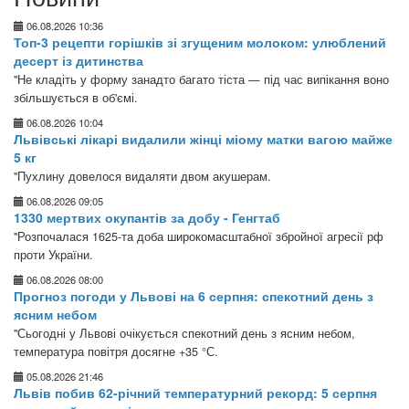
06.08.2026 10:36
Топ-3 рецепти горішків зі згущеним молоком: улюблений
десерт із дитинства
"Не кладіть у форму занадто багато тіста — під час випікання воно
збільшується в об'ємі.
06.08.2026 10:04
Львівські лікарі видалили жінці міому матки вагою майже
5 кг
"Пухлину довелося видаляти двом акушерам.
06.08.2026 09:05
1330 мертвих окупантів за добу - Генгтаб
"Розпочалася 1625-та доба широкомасштабної збройної агресії рф
проти України.
06.08.2026 08:00
Прогноз погоди у Львові на 6 серпня: спекотний день з
ясним небом
"Сьогодні у Львові очікується спекотний день з ясним небом,
температура повітря досягне +35 °С.
05.08.2026 21:46
Львів побив 62-річний температурний рекорд: 5 серпня