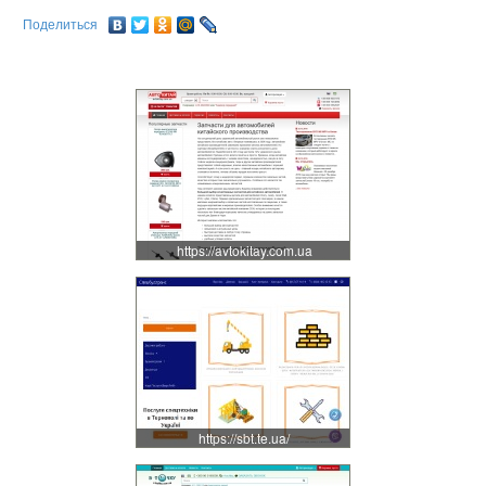
Поделиться
https://avtokitay.com.ua
https://sbt.te.ua/