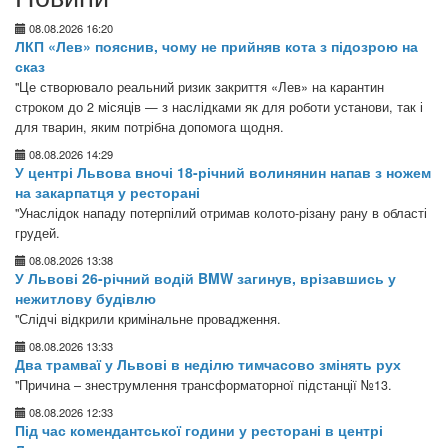
08.08.2026 16:20
ЛКП «Лев» пояснив, чому не прийняв кота з підозрою на
сказ
"Це створювало реальний ризик закриття «Лев» на карантин
строком до 2 місяців — з наслідками як для роботи установи, так і
для тварин, яким потрібна допомога щодня.
08.08.2026 14:29
У центрі Львова вночі 18-річний волинянин напав з ножем
на закарпатця у ресторані
"Унаслідок нападу потерпілий отримав колото-різану рану в області
грудей.
08.08.2026 13:38
У Львові 26-річний водій BMW загинув, врізавшись у
нежитлову будівлю
"Слідчі відкрили кримінальне провадження.
08.08.2026 13:33
Два трамваї у Львові в неділю тимчасово змінять рух
"Причина – знеструмлення трансформаторної підстанції №13.
08.08.2026 12:33
Під час комендантської години у ресторані в центрі