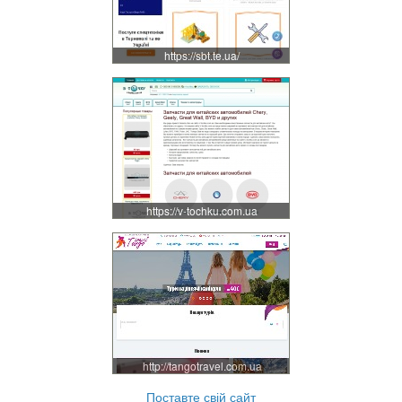
https://sbt.te.ua/
https://v-tochku.com.ua
http://tangotravel.com.ua
Поставте свій сайт