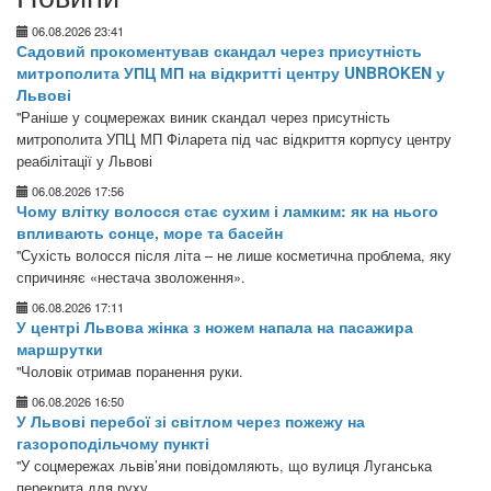
06.08.2026 23:41
Садовий прокоментував скандал через присутність
митрополита УПЦ МП на відкритті центру UNBROKEN у
Львові
"Раніше у соцмережах виник скандал через присутність
митрополита УПЦ МП Філарета під час відкриття корпусу центру
реабілітації у Львові
06.08.2026 17:56
Чому влітку волосся стає сухим і ламким: як на нього
впливають сонце, море та басейн
"Сухість волосся після літа – не лише косметична проблема, яку
спричиняє «нестача зволоження».
06.08.2026 17:11
У центрі Львова жінка з ножем напала на пасажира
маршрутки
"Чоловік отримав поранення руки.
06.08.2026 16:50
У Львові перебої зі світлом через пожежу на
газороподільчому пункті
"У соцмережах львів’яни повідомляють, що вулиця Луганська
перекрита для руху.