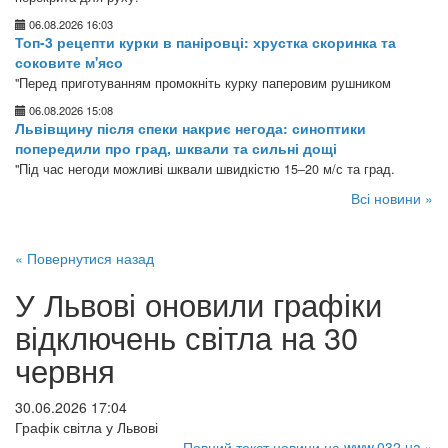
06.08.2026 16:03
Топ-3 рецепти курки в паніровці: хрустка скоринка та
соковите м'ясо
"Перед приготуванням промокніть курку паперовим рушником
06.08.2026 15:08
Львівщину після спеки накриє негода: синоптики
попередили про град, шквали та сильні дощі
"Під час негоди можливі шквали швидкістю 15–20 м/с та град.
Всі новини »
« Повернутися назад
У Львові оновили графіки
відключень світла на 30
червня
30.06.2026 17:04
Графік світла у Львові
Повний текст новини на www.032.ua »