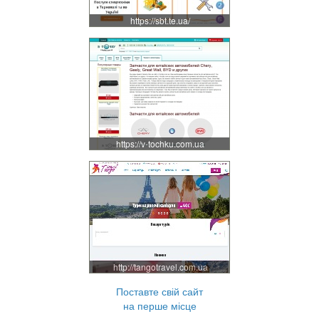
https://sbt.te.ua/
https://v-tochku.com.ua
http://tangotravel.com.ua
Поставте свій сайт
на перше місце