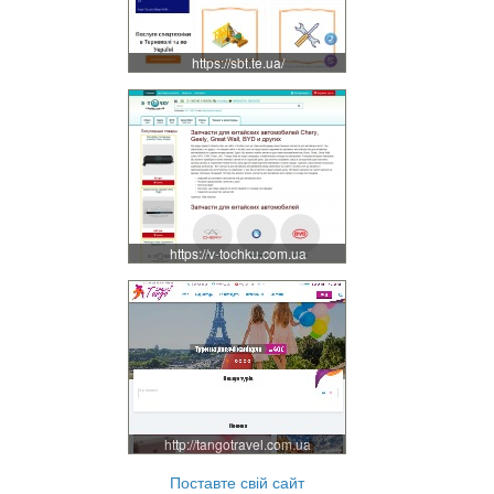
https://sbt.te.ua/
https://v-tochku.com.ua
http://tangotravel.com.ua
Поставте свій сайт