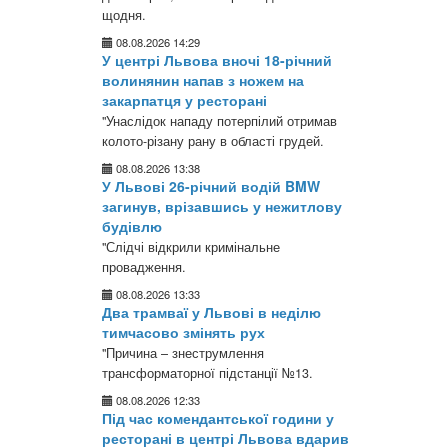
щодня.
08.08.2026 14:29
У центрі Львова вночі 18-річний
волинянин напав з ножем на
закарпатця у ресторані
"Унаслідок нападу потерпілий отримав
колото-різану рану в області грудей.
08.08.2026 13:38
У Львові 26-річний водій BMW
загинув, врізавшись у нежитлову
будівлю
"Слідчі відкрили кримінальне
провадження.
08.08.2026 13:33
Два трамваї у Львові в неділю
тимчасово змінять рух
"Причина – знеструмлення
трансформаторної підстанції №13.
08.08.2026 12:33
Під час комендантської години у
ресторані в центрі Львова вдарив