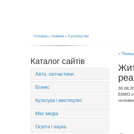
Головна
»
Новини
»
Суспільство
« Повер
Каталог сайтів
Жит
Авто, запчастини
реа
Бізнес
30.06.2
ЕКМО пі
Культура і мистецтво
чоловік
Мас-медіа
Освіта і наука