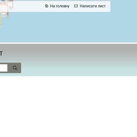
На головну
Написати лист
т