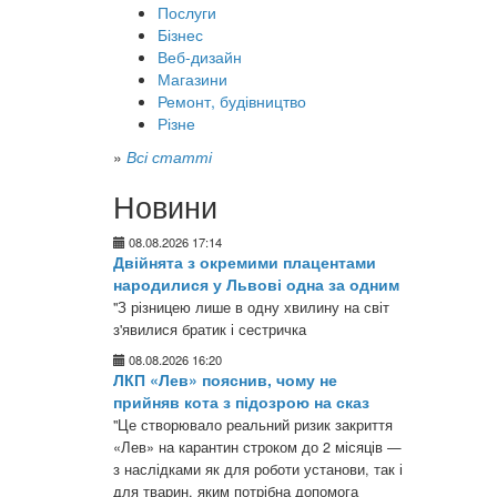
Послуги
Бізнес
Веб-дизайн
Магазини
Ремонт, будівництво
Різне
»
Всі статті
Новини
08.08.2026 17:14
Двійнята з окремими плацентами
народилися у Львові одна за одним
"З різницею лише в одну хвилину на світ
з'явилися братик і сестричка
08.08.2026 16:20
ЛКП «Лев» пояснив, чому не
прийняв кота з підозрою на сказ
"Це створювало реальний ризик закриття
«Лев» на карантин строком до 2 місяців —
з наслідками як для роботи установи, так і
для тварин, яким потрібна допомога