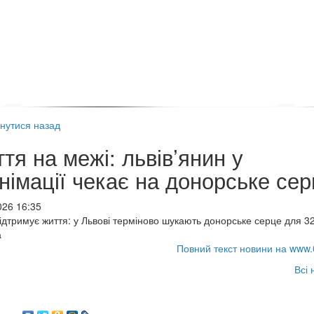
нутися назад
тя на межі: львів’янин у
німації чекає на донорське се
026 16:35
дтримує життя: у Львові терміново шукають донорське серце для 32
а
Повний текст новини на www.
Всі 