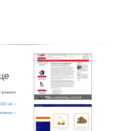
рце
-річного
https://avtokitay.com.ua
032.ua »
новини »