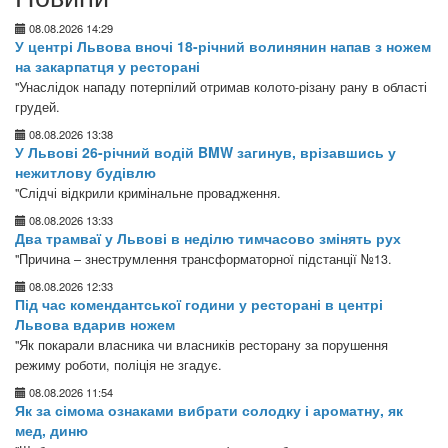
08.08.2026 14:29
У центрі Львова вночі 18-річний волинянин напав з ножем
на закарпатця у ресторані
"Унаслідок нападу потерпілий отримав колото-різану рану в області
грудей.
08.08.2026 13:38
У Львові 26-річний водій BMW загинув, врізавшись у
нежитлову будівлю
"Слідчі відкрили кримінальне провадження.
08.08.2026 13:33
Два трамваї у Львові в неділю тимчасово змінять рух
"Причина – знеструмлення трансформаторної підстанції №13.
08.08.2026 12:33
Під час комендантської години у ресторані в центрі
Львова вдарив ножем
"Як покарали власника чи власників ресторану за порушення
режиму роботи, поліція не згадує.
08.08.2026 11:54
Як за сімома ознаками вибрати солодку і ароматну, як
мед, диню