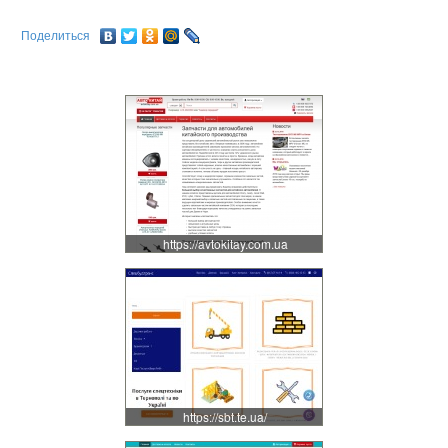
Поделиться
https://avtokitay.com.ua
https://sbt.te.ua/