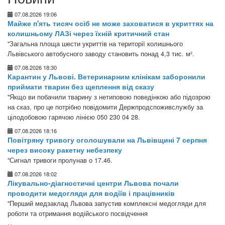
07.08.2026 19:06
Майже п'ять тисяч осіб не може заховатися в укриттях на
колишньому ЛАЗі через їхній критичний стан
"Загальна площа шести укриттів на території колишнього
Львівського автобусного заводу становить понад 4,3 тис. м².
07.08.2026 18:30
Карантин у Львові. Ветеринарним клінікам заборонили
приймати тварин без щеплення від сказу
"Якщо ви побачили тварину з нетиповою поведінкою або підозрою
на сказ, про це потрібно повідомити Держпродспоживслужбу за
цілодобовою гарячою лінією 050 230 04 28.
07.08.2026 18:16
Повітряну тривогу оголошували на Львівщині 7 серпня
через високу ракетну небезпеку
"Сигнал тривоги пролунав о 17.46.
07.08.2026 18:02
Лікувально-діагностичні центри Львова почали
проводити медогляди для водіїв і працівників
"Перший медзаклад Львова запустив комплексні медогляди для
роботи та отримання водійського посвідчення