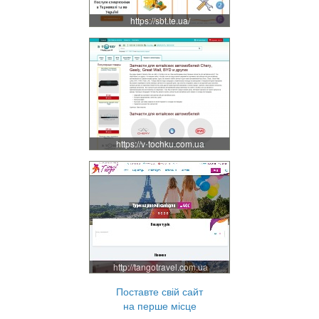
https://sbt.te.ua/
https://v-tochku.com.ua
http://tangotravel.com.ua
Поставте свій сайт
на перше місце