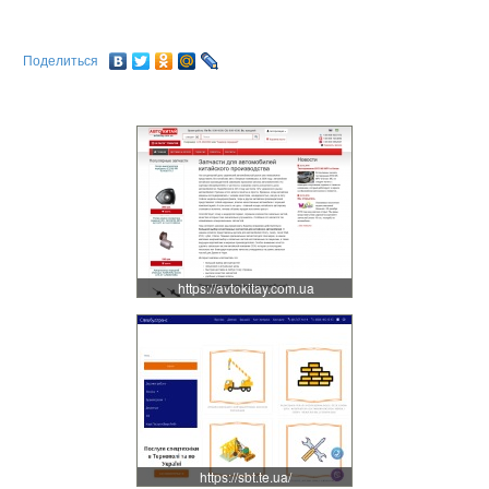
Поделиться
https://avtokitay.com.ua
https://sbt.te.ua/