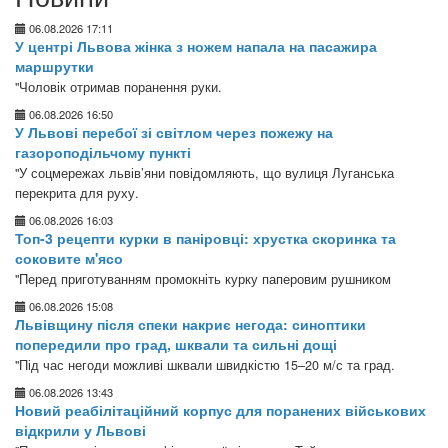
06.08.2026 17:11
У центрі Львова жінка з ножем напала на пасажира
маршрутки
"Чоловік отримав поранення руки.
06.08.2026 16:50
У Львові перебої зі світлом через пожежу на
газороподільчому пункті
"У соцмережах львів’яни повідомляють, що вулиця Луганська
перекрита для руху.
06.08.2026 16:03
Топ-3 рецепти курки в паніровці: хрустка скоринка та
соковите м'ясо
"Перед приготуванням промокніть курку паперовим рушником
06.08.2026 15:08
Львівщину після спеки накриє негода: синоптики
попередили про град, шквали та сильні дощі
"Під час негоди можливі шквали швидкістю 15–20 м/с та град.
06.08.2026 13:43
Новий реабілітаційний корпус для поранених військових
відкрили у Львові