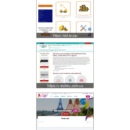
https://sbt.te.ua/
https://v-tochku.com.ua