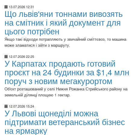
13.07.2026 12:31
Що львів'яни тоннами вивозять
на смітник і який документ для
цього потрібен
Якщо такі відходи потрапляють у звичайний сміттєвоз, то машина
може зламатися і зійти з маршруту.
12.07.2026 22:25
У Карпатах продають готовий
проєкт на 24 будинки за $1,4 млн
поруч з новим мегакурортом
Об'єкт розташований у селі Нижня Рожанка Стрийського району на
земельній ділянці площею 1 гектар.
12.07.2026 15:24
У Львові щонеділі можна
підтримати ветеранський бізнес
на ярмарку