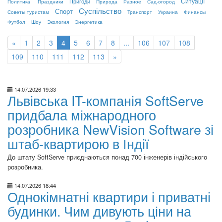
Ситуації
Пригоди
Политика
Праздники
Природа
Разное
Сад-огород
Суспільство
Спорт
Советы туристам
Транспорт
Украина
Финансы
Футбол
Шоу
Экология
Энергетика
«
1
2
3
4
5
6
7
8
...
106
107
108
109
110
111
112
113
»
14.07.2026 19:33
Львівська IT-компанія SoftServe
придбала міжнародного
розробника NewVision Software зі
штаб-квартирою в Індії
До штату SoftServe приєднаються понад 700 інженерів індійського
розробника.
14.07.2026 18:44
Однокімнатні квартири і приватні
будинки. Чим дивують ціни на