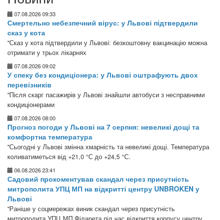
07.08.2026 09:33
Смертельно небезпечний вірус: у Львові підтвердили
сказ у кота
"Сказ у кота підтвердили у Львові: безкоштовну вакцинацію можна
отримати у трьох лікарнях
07.08.2026 09:02
У спеку без кондиціонера: у Львові оштрафують двох
перевізників
"Після скарг пасажирів у Львові знайшли автобуси з несправними
кондиціонерами
07.08.2026 08:00
Прогноз погоди у Львові на 7 серпня: невеликі дощі та
комфортна температура
"Сьогодні у Львові змінна хмарність та невеликі дощі. Температура
коливатиметься від +21,0 °С до +24,5 °С.
06.08.2026 23:41
Садовий прокоментував скандал через присутність
митрополита УПЦ МП на відкритті центру UNBROKEN у
Львові
"Раніше у соцмережах виник скандал через присутність
митрополита УПЦ МП Філарета під час відкриття корпусу центру