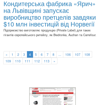
Кондитерська фабрика «Ярич»
на Львівщині запускає
виробництво претцелів завдяки
$10 млн інвестицій від Норвегії
Підприємство виготовляє продукцію (Private Label) для таких
гігантів європейського ритейлу, як Biedronka, Auchan та Carrefour.
«
1
2
3
4
5
6
7
8
...
106
107
108
109
110
111
112
113
»