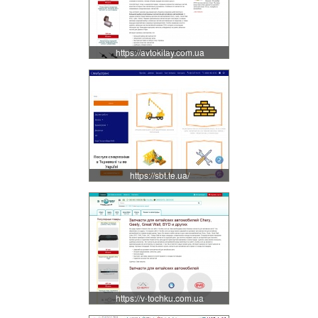
https://avtokitay.com.ua
https://sbt.te.ua/
https://v-tochku.com.ua