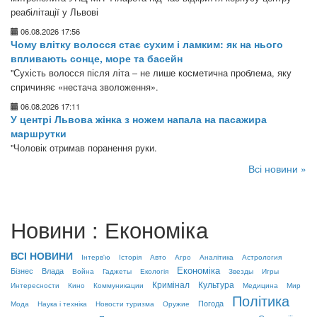
реабілітації у Львові
06.08.2026 17:56
Чому влітку волосся стає сухим і ламким: як на нього
впливають сонце, море та басейн
"Сухість волосся після літа – не лише косметична проблема, яку
спричиняє «нестача зволоження».
06.08.2026 17:11
У центрі Львова жінка з ножем напала на пасажира
маршрутки
"Чоловік отримав поранення руки.
Всі новини »
Новини : Економіка
ВСІ НОВИНИ
Інтерв'ю
Історія
Авто
Агро
Аналітика
Астрология
Економіка
Бізнес
Влада
Война
Гаджеты
Екологія
Звезды
Игры
Кримінал
Культура
Интересности
Кино
Коммуникации
Медицина
Мир
Політика
Погода
Мода
Наука і техніка
Новости туризма
Оружие