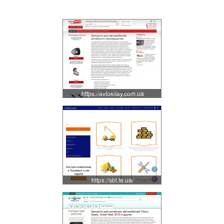
https://avtokitay.com.ua
https://sbt.te.ua/