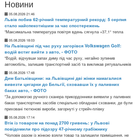
Новини
05.08.2026 21:46
Львів побив 62-річний температурний рекорд: 5 серпня
стало найспекотнішим за час спостережень
"Максимальна температура повітря вдень сягнула +37,1° тепла
05.08.2026 18:03
На Львівщині під час руху загорівся Volkswagen Golf:
водій встиг вийти з авто, - ФОТО
"Водій, відчувши запах диму під час руху, негайно зупинив
автомобіль, залишив транспортний засіб та викликав рятувальників
05.08.2026 17:48
Дим Батьківщини: на Львівщині дві жінки намагалися
вивезти цигарки до Бельгії, сховавши їх у паливних
баках авто, - ФОТО
"За допомогою ручного сканера прикордонники виявили у паливних
баках транспортних засобів спеціально обладнані схованки, де були
приховані тютюнові вироби, загорнуті у стрейч-плівку
05.08.2026 17:14
Втік із товаром на понад 2700 гривень: у Львові
повідомили про підозру 47-річному грабіжнику
"Чоловік разом із жінкою взяли товар та залишили приміщення, не