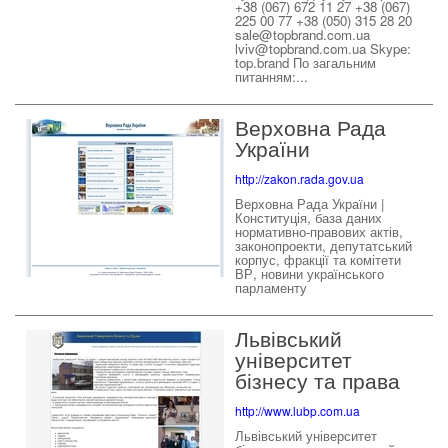
+38 (067) 672 11 27 +38 (067)
225 00 77 +38 (050) 315 28 20
sale@topbrand.com.ua
lviv@topbrand.com.ua Skype:
top.brand По загальним
питанням:...
Верховна Рада
України
http://zakon.rada.gov.ua
Верховна Рада України |
Конституція, база даних
нормативно-правових актів,
законопроекти, депутатський
корпус, фракції та комітети
ВР, новини українського
парламенту
Львівський
університет
бізнесу та права
http://www.lubp.com.ua
Львівський університет