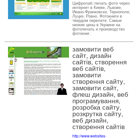
Цифролаб::печать фото через
интернет в Киеве, Львове,
Ивано-Франковске, Тернополе,
Луцке, Ровно. Фотокниги в
твердом перелете. Самые
низкие цены в Украине на
фотопечать и производство
фотокниг.
замовити веб
сайт, дизайн
сайтів, створення
веб сайтів,
замовити
створення сайту,
замовити сайт,
флеш дизайн, веб
програмування,
розробка сайту,
розкрутка сайту,
веб дизайн,
створення сайтів
http://www.websites-