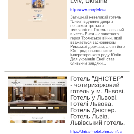
Lviv, Ukraine
http://www.eney.lviv.ua
Затишний невеликий готель
"Еней" відчинив двері з
початком третього
тисячоліття. Готель названий
в честь Енея – славетного
героя Троянської війни, який
вважається засновником
Римської держави, а син його
Юл - родоначальником
імператорського роду Юліїв.
Для українців Еней став
близьким завдяки...
Готель "ДНІСТЕР"
- чотиризірковий
готель у м. Львові.
Готель у Львові.
Готелі Львова.
Готель Дністер.
Готель Львів.
Львівський готель.
https://dnister-hotel.phnr.com/ua