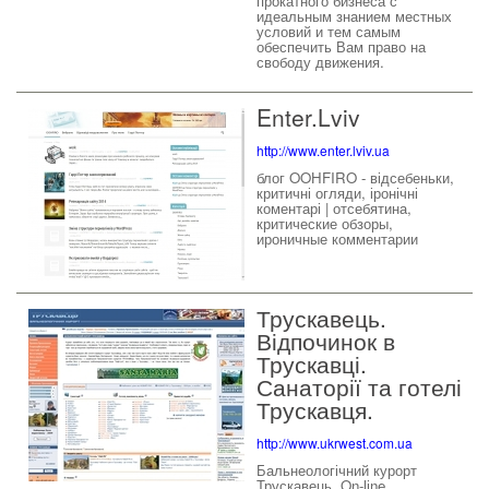
прокатного бизнеса с
идеальным знанием местных
условий и тем самым
обеспечить Вам право на
свободу движения.
Enter.Lviv
http://www.enter.lviv.ua
блог OOHFIRO - відсебеньки,
критичні огляди, іронічні
коментарі | отсебятина,
критические обзоры,
ироничные комментарии
Трускавець.
Відпочинок в
Трускавці.
Санаторії та готелі
Трускавця.
http://www.ukrwest.com.ua
Бальнеологічний курорт
Трускавець. On-lіne