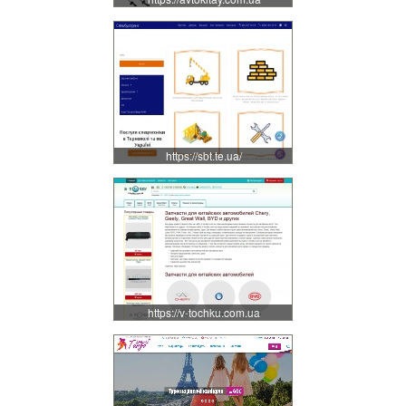
https://sbt.te.ua/
https://v-tochku.com.ua