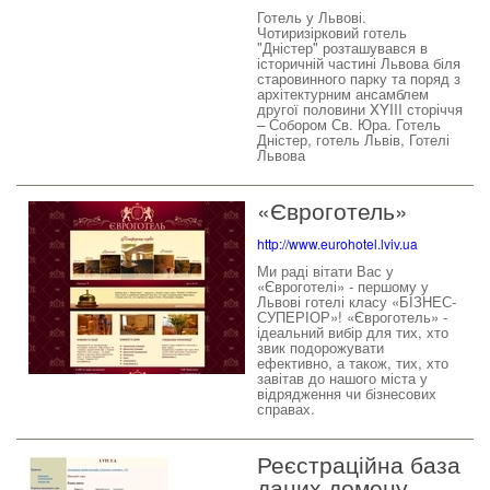
Готель у Львові.
Чотиризірковий готель
"Дністер" розташувався в
історичній частині Львова біля
старовинного парку та поряд з
архітектурним ансамблем
другої половини XYIII сторіччя
– Собором Св. Юра. Готель
Дністер, готель Львів, Готелі
Львова
«Євроготель»
http://www.eurohotel.lviv.ua
Ми раді вітати Вас у
«Євроготелі» - першому у
Львові готелі класу «БІЗНЕС-
СУПЕРІОР»! «Євроготель» -
ідеальний вибір для тих, хто
звик подорожувати
ефективно, а також, тих, хто
завітав до нашого міста у
відрядження чи бізнесових
справах.
Реєстраційна база
даних домену