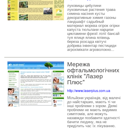
луковицы цибулини
луковичные растения трава
семена насіння кусты
декоративные химия газоны
ландшафт садыбный
материал морква огірок огірки
капуста тюльпани нарцизи
цикламени фрезії лілії бансай
туя ялиця ялина ялівець
береза розсада квітучі
добрива інвентар пестициди
агрохімікати агроволокно...
Мережа
офтальмологічних
клінік "Лазер
Плюс"
http://www.laserplus.com.ua
Мільйони українців, від малечі
до найстарших, мають ті чи
інші проблеми з зором. Деякі
проблеми не мають видимих
симптомів, але можуть
назавжди позбавити здатності
бачити людину, яка не
приділить час їх лікуванню.