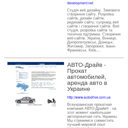
development.net
Студія веб дизайну. Замовити
створення сайту. Розробка
сайтів, дизайн сайтів,
редизайн сайту, супровід веб
сайтів і створення сайтів. Веб
студія, розробка сайтів та
технічна підтримка. Створення
веб-сайтів. Україна, Вінниця,
Дніпропетровськ, Донецьк,
Житомир, Запоріжжя, Івано-
Франківськ, Київ,...
АВТО-Драйв -
Прокат
автомобилей,
аренда авто в
Украине
http://www.autodrive.com.ua
Всеукраинская прокатная
компания АВТО-Драйв® - на
этот момент наибольшая
автопрокатная сеть Украины.
Мы стремимся совместить
лучший мировой опыт