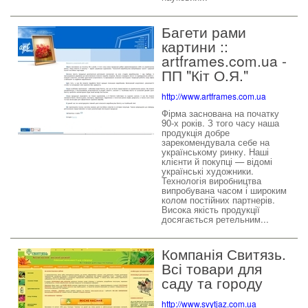
Багети рами
картини ::
artframes.com.ua -
ПП "Кіт О.Я."
http://www.artframes.com.ua
Фірма заснована на початку
90-х років. З того часу наша
продукція добре
зарекомендувала себе на
українському ринку. Наші
клієнти й покупці — відомі
українські художники.
Технологія виробництва
випробувана часом і широким
колом постійних партнерів.
Висока якість продукції
досягається ретельним...
Компанія Свитязь.
Всі товари для
саду та городу
http://www.svytjaz.com.ua