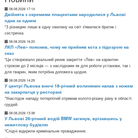
08.08.2026 17:14
Двійнята з окремими плацентами народилися у Львові
одна за одним
"З різницею лише в одну хвилину на світ з'явилися братик і
сестричка
08.08.2026 16:20
ЛКП «Лев» пояснив, чому не прийняв кота з підозрою на
сказ
"Це створювало реальний ризик закриття «Лев» на карантин
строком до 2 місяців — з наслідками як для роботи установи, так і
для тварин, яким потрібна допомога щодня.
08.08.2026 14:29
У центрі Львова вночі 18-річний волинянин напав з ножем
на закарпатця у ресторані
"Унаслідок нападу потерпілий отримав колото-різану рану в області
грудей.
08.08.2026 13:38
У Львові 26-річний водій BMW загинув, врізавшись у
нежитлову будівлю
"Слідчі відкрили кримінальне провадження.