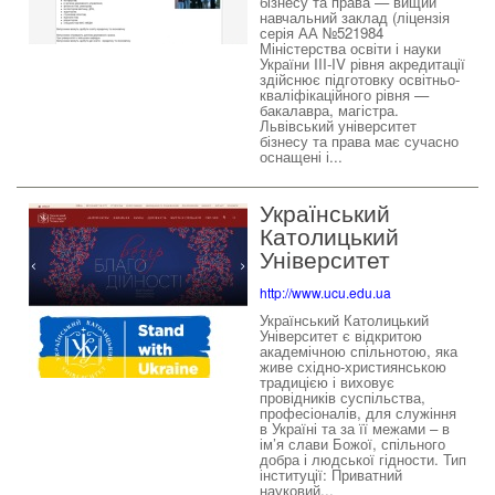
бізнесу та права — вищий
навчальний заклад (ліцензія
серія АА №521984
Міністерства освіти і науки
України III-IV рівня акредитації
здійснює підготовку освітньо-
кваліфікаційного рівня —
бакалавра, магістра.
Львівський університет
бізнесу та права має сучасно
оснащені і...
Український
Католицький
Університет
http://www.ucu.edu.ua
Український Католицький
Університет є відкритою
академічною спільнотою, яка
живе східно-християнською
традицією і виховує
провідників суспільства,
професіоналів, для служіння
в Україні та за її межами – в
ім’я слави Божої, спільного
добра і людської гідности. Тип
інституції: Приватний
науковий...