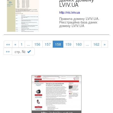
LVIV.UA
http://nic.lviv.ua
Правила домену LVIV.UA.
Реєстраційна база даних
домену LVIV.UA
««
«
1
...
156
157
158
159
160
...
162
»
»»
https://avtokitay.com.ua