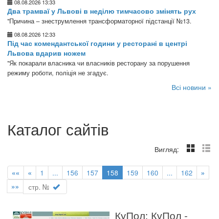
08.08.2026 13:33
Два трамваї у Львові в неділю тимчасово змінять рух
"Причина – знеструмлення трансформаторної підстанції №13.
08.08.2026 12:33
Під час комендантської години у ресторані в центрі
Львова вдарив ножем
"Як покарали власника чи власників ресторану за порушення
режиму роботи, поліція не згадує.
Всі новини »
Каталог сайтів
Вигляд:
««
«
1
...
156
157
158
159
160
...
162
»
»»
КуПол: КуПол -