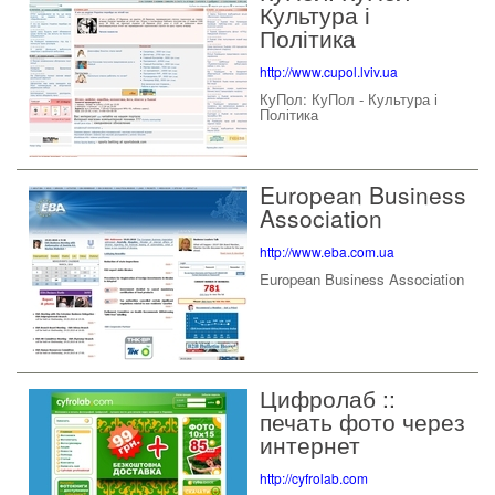
Культура і
Політика
http://www.cupol.lviv.ua
КуПол: КуПол - Культура і
Політика
European Business
Association
http://www.eba.com.ua
European Business Association
Цифролаб ::
печать фото через
интернет
http://cyfrolab.com