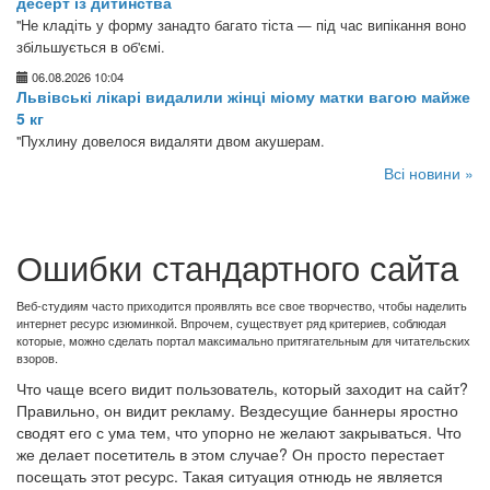
десерт із дитинства
"Не кладіть у форму занадто багато тіста — під час випікання воно
збільшується в об'ємі.
06.08.2026 10:04
Львівські лікарі видалили жінці міому матки вагою майже
5 кг
"Пухлину довелося видаляти двом акушерам.
Всі новини »
Ошибки стандартного сайта
Веб-студиям часто приходится проявлять все свое творчество, чтобы наделить
интернет ресурс изюминкой. Впрочем, существует ряд критериев, соблюдая
которые, можно сделать портал максимально притягательным для читательских
взоров.
Что чаще всего видит пользователь, который заходит на сайт?
Правильно, он видит рекламу. Вездесущие баннеры яростно
сводят его с ума тем, что упорно не желают закрываться. Что
же делает посетитель в этом случае? Он просто перестает
посещать этот ресурс. Такая ситуация отнюдь не является