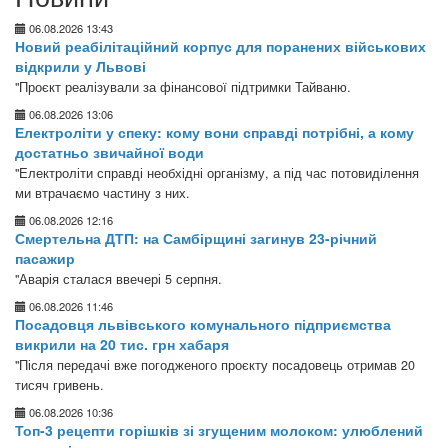
06.08.2026 13:43
Новий реабілітаційний корпус для поранених військових
відкрили у Львові
"Проєкт реалізували за фінансової підтримки Тайваню.
06.08.2026 13:06
Електроліти у спеку: кому вони справді потрібні, а кому
достатньо звичайної води
"Електроліти справді необхідні організму, а під час потовиділення
ми втрачаємо частину з них.
06.08.2026 12:16
Смертельна ДТП: на Самбірщині загинув 23-річний
пасажир
"Аварія сталася ввечері 5 серпня.
06.08.2026 11:46
Посадовця львівського комунального підприємства
викрили на 20 тис. грн хабаря
"Після передачі вже погодженого проєкту посадовець отримав 20
тисяч гривень.
06.08.2026 10:36
Топ-3 рецепти горішків зі згущеним молоком: улюблений