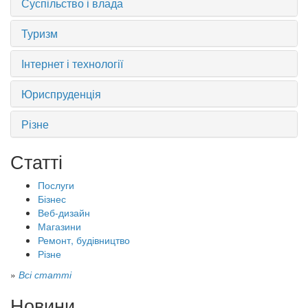
Суспільство і влада
Туризм
Інтернет і технології
Юриспруденція
Різне
Статті
Послуги
Бізнес
Веб-дизайн
Магазини
Ремонт, будівництво
Різне
»
Всі статті
Новини