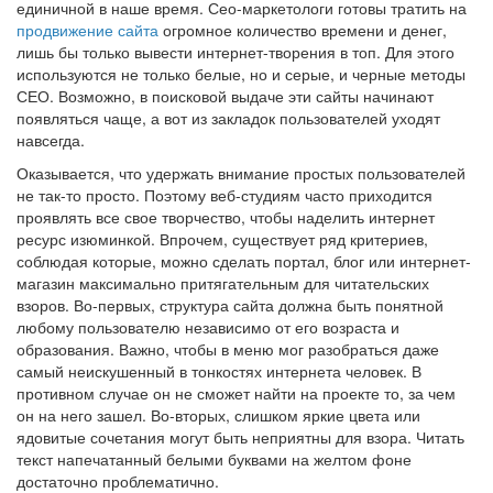
единичной в наше время. Сео-маркетологи готовы тратить на
продвижение сайта
огромное количество времени и денег,
лишь бы только вывести интернет-творения в топ. Для этого
используются не только белые, но и серые, и черные методы
СЕО. Возможно, в поисковой выдаче эти сайты начинают
появляться чаще, а вот из закладок пользователей уходят
навсегда.
Оказывается, что удержать внимание простых пользователей
не так-то просто. Поэтому веб-студиям часто приходится
проявлять все свое творчество, чтобы наделить интернет
ресурс изюминкой. Впрочем, существует ряд критериев,
соблюдая которые, можно сделать портал, блог или интернет-
магазин максимально притягательным для читательских
взоров. Во-первых, структура сайта должна быть понятной
любому пользователю независимо от его возраста и
образования. Важно, чтобы в меню мог разобраться даже
самый неискушенный в тонкостях интернета человек. В
противном случае он не сможет найти на проекте то, за чем
он на него зашел. Во-вторых, слишком яркие цвета или
ядовитые сочетания могут быть неприятны для взора. Читать
текст напечатанный белыми буквами на желтом фоне
достаточно проблематично.