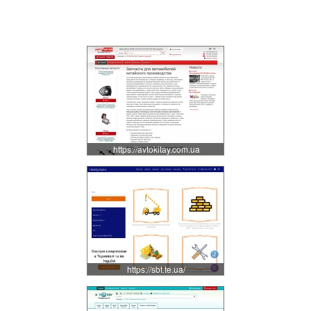
https://avtokitay.com.ua
https://sbt.te.ua/