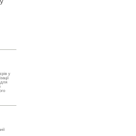
у
єрів у
зації
 для
з
ого
нії