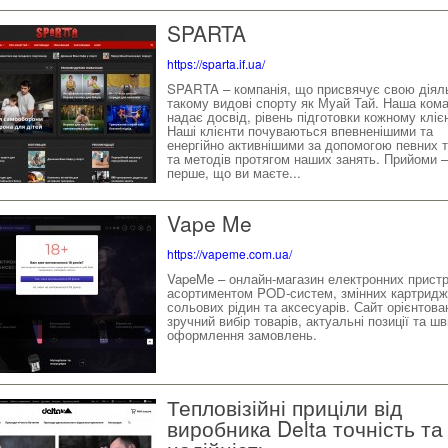
SPARTA
https://sparta.if.ua/
SPARTA – компанія, що присвячує свою діяль
такому видові спорту як Муай Тай. Наша ком
надає досвід, рівень підготовки кожному кліє
Наші клієнти почуваються впевненішими та
енергійно активнішими за допомогою певних т
та методів протягом наших занять. Прийоми –
перше, що ви маєте...
Vape Me
https://vapeme.com.ua/
VapeMe – онлайн-магазин електронних пристр
асортиментом POD-систем, змінних картридж
сольових рідин та аксесуарів. Сайт орієнтова
зручний вибір товарів, актуальні позиції та ш
оформлення замовлень.
Тепловізійні приціли від
виробника Delta точність та