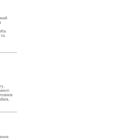
який
а
lta
 та
гу,
менті
ловіків
Mara,
ення