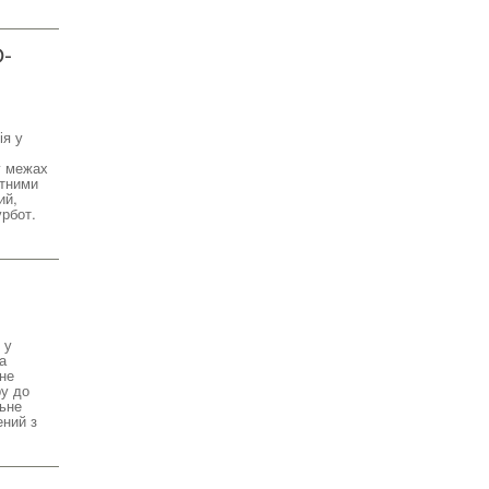
О-
ія у
у межах
атними
ий,
урбот.
 у
а
не
ру до
льне
ений з