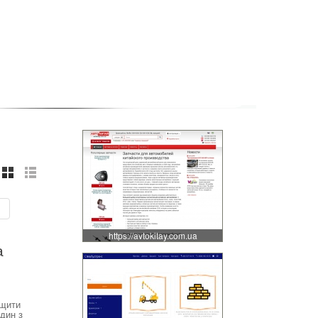
:
https://avtokitay.com.ua
а
ищити
один з