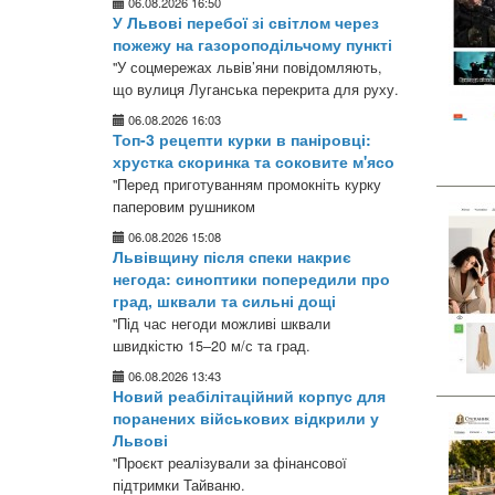
06.08.2026 16:50
У Львові перебої зі світлом через
пожежу на газороподільчому пункті
"У соцмережах львів’яни повідомляють,
що вулиця Луганська перекрита для руху.
06.08.2026 16:03
Топ-3 рецепти курки в паніровці:
хрустка скоринка та соковите м'ясо
"Перед приготуванням промокніть курку
паперовим рушником
06.08.2026 15:08
Львівщину після спеки накриє
негода: синоптики попередили про
град, шквали та сильні дощі
"Під час негоди можливі шквали
швидкістю 15–20 м/с та град.
06.08.2026 13:43
Новий реабілітаційний корпус для
поранених військових відкрили у
Львові
"Проєкт реалізували за фінансової
підтримки Тайваню.