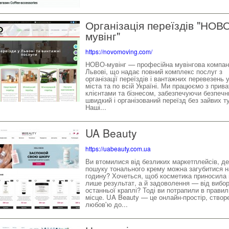
Організація переїздів "НОВ
мувінг"
https://novomoving.com/
НОВО-мувінг — професійна мувінгова компан
Львові, що надає повний комплекс послуг з
організації переїздів і вантажних перевезень 
міста та по всій Україні. Ми працюємо з прив
клієнтами та бізнесом, забезпечуючи безпечн
швидкий і організований переїзд без зайвих т
Наші...
UA Beauty
https://uabeauty.com.ua
Ви втомилися від безликих маркетплейсів, де
пошуку тонального крему можна загубитися н
годину? Хочеться, щоб косметика приносила 
лише результат, а й задоволення — від вибо
останньої краплі? Тоді ви потрапили в прави
місце. UA Beauty — це онлайн-простір, створ
любов'ю до...