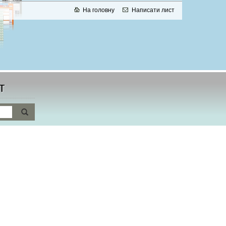
На головну
Написати лист
т