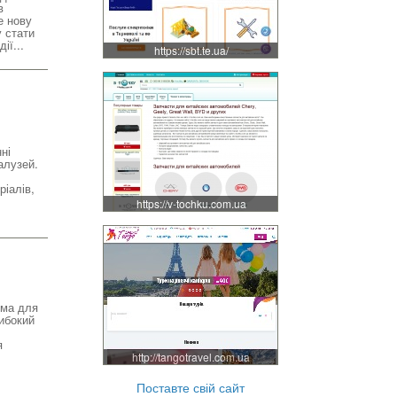
в
е нову
у стати
ії...
https://sbt.te.ua/
ні
алузей.
ріалів,
https://v-tochku.com.ua
рма для
либокий
я
http://tangotravel.com.ua
Поставте свій сайт