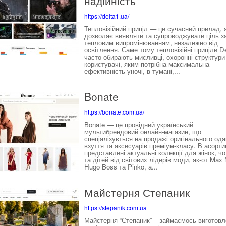
надійність
https://delta1.ua/
Тепловізійний приціл — це сучасний прилад, 
дозволяє виявляти та супроводжувати ціль з
тепловим випромінюванням, незалежно від
освітлення. Саме тому тепловізійні приціли De
часто обирають мисливці, охоронні структури
користувачі, яким потрібна максимальна
ефективність уночі, в тумані,...
Bonate
https://bonate.com.ua/
Bonate — це провідний український
мультибрендовий онлайн-магазин, що
спеціалізується на продажі оригінального одя
взуття та аксесуарів преміум-класу. В асорти
представлені актуальні колекції для жінок, чо
та дітей від світових лідерів моди, як-от Max 
Hugo Boss та Pinko, а...
Майстерня Степаник
https://stepanik.com.ua
Майстерня “Степаник” – займаємось виготовл