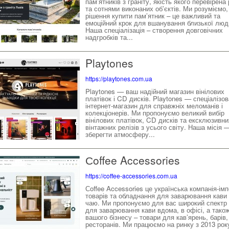
пам’ятників з граніту, якість якого перевірена
та сотнями виконаних об’єктів. Ми розуміємо
рішення купити пам’ятник – це важливий та
емоційний крок для вшанування близької люд
Наша спеціалізація – створення довговічних
надгробків та...
Playtones
https://playtones.com.ua
Playtones — ваш надійний магазин вінілових
платівок і CD дисків. Playtones — спеціалізо
інтернет-магазин для справжніх меломанів і
колекціонерів. Ми пропонуємо великий вибір
вінілових платівок, CD дисків та ексклюзивни
вінтажних релізів з усього світу. Наша місія 
зберегти атмосферу...
Сoffee Accessories
https://coffee-accessories.com.ua
Сoffee Accessories це українська компанія-ім
товарів та обладнання для заварювання кави 
чаю. Ми пропонуємо для вас широкий спектр 
для заварювання кави вдома, в офісі, а тако
вашого бізнесу – товари для кав’ярень, барів,
ресторанів. Ми працюємо на ринку з 2013 року