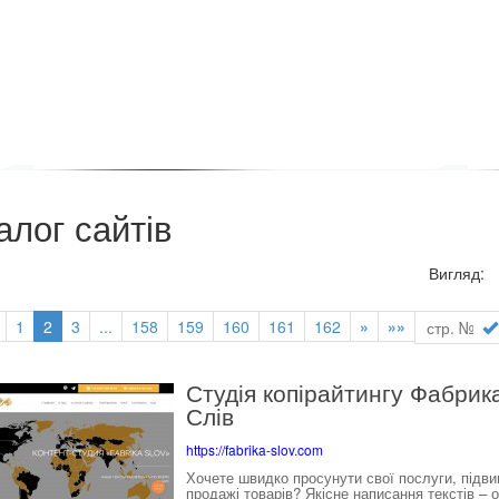
алог сайтів
Вигляд
1
2
3
...
158
159
160
161
162
»
»»
Студія копірайтингу Фабрик
Слів
https://fabrika-slov.com
Хочете швидко просунути свої послуги, підв
продажі товарів? Якісне написання текстів – 