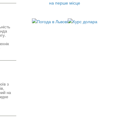
на перше місце
ність
анда
нту.
ехнік
оїв з
ів,
ний на
видке