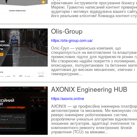
ефективних інструментів просування бізнесу 
Мережі. Грамотно написаний контент приверн
аудиторію і мотивує відвідувача вашого сайт
його реальним клієнтом! Команда контент-студ
Olis-Group
https://olis-group.com.ua/
Оліс-Груп — українська компанія, що
спеціалізується на виготовленні та влаштуван
промислових підлог для підприємств різних г
Ми створюємо надійні покриття з полімерних,
епоксидних, поліуретанових та бетонних мате
адаптовані до високих механічних, хімічних і
температурних...
AXONIX Engineering HUB
https://axonix.online
AXONIX — це професійна інженерна платфо
автоелектриків та механіків. Ми виконуємо г
реверс-інжиніринг роботизованих систем,
розробляючи унікальні алгоритми відновленн
зношених актуаторів, адаптації зчеплення та
компонентного ремонту електронних блоків
управління (TCU) за межами...